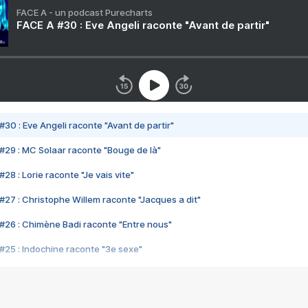
FACE A - un podcast Purecharts
FACE A #30 : Eve Angeli raconte "Avant de partir"
#30 : Eve Angeli raconte "Avant de partir"
#29 : MC Solaar raconte "Bouge de là"
28 : Lorie raconte "Je vais vite"
#27 : Christophe Willem raconte "Jacques a dit"
#26 : Chimène Badi raconte "Entre nous"
#25 : Indochine raconte "3e sexe"
#24 : Zaho raconte "C'est chelou"
#23 : Patrick Bruel raconte "Au café des délices"