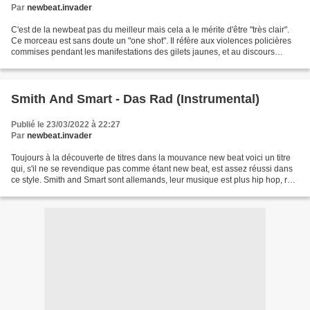
Par
newbeat.invader
C'est de la newbeat pas du meilleur mais cela a le mérite d'être "très clair".
Ce morceau est sans doute un "one shot". Il réfère aux violences policières
commises pendant les manifestations des gilets jaunes, et au discours
larmoyant de E. Macron pour...
Smith And Smart - Das Rad (Instrumental)
Publié le 23/03/2022 à 22:27
Par
newbeat.invader
Toujours à la découverte de titres dans la mouvance new beat voici un titre
qui, s'il ne se revendique pas comme étant new beat, est assez réussi dans
ce style. Smith and Smart sont allemands, leur musique est plus hip hop, rap
semble-t-il mais la version...