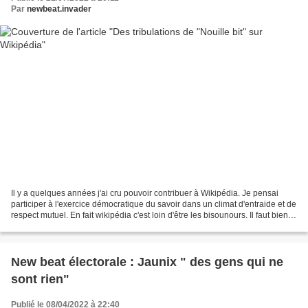
Par
newbeat.invader
Il y a quelques années j'ai cru pouvoir contribuer à Wikipédia. Je pensai
participer à l'exercice démocratique du savoir dans un climat d'entraide et de
respect mutuel. En fait wikipédia c'est loin d'être les bisounours. Il faut bien
une hiérarchie pour...
New beat électorale : Jaunix " des gens qui ne
sont rien"
Publié le 08/04/2022 à 22:40