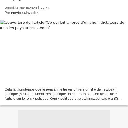
Publié le 28/10/2020 à 22:46
Par
newbeat.invader
Cela fait longtemps que je pensai mettre en lumière un titre de newbeat
politique (si,si la newbeat c'est politique un peu mais sans en avoir l'air cf
l'article sur le remix politique Remix politique et scotching...consacré à BSR
avec le titre "Qui ?"...