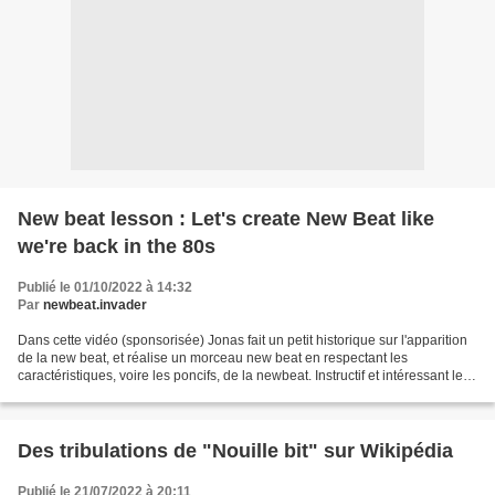
New beat lesson : Let's create New Beat like
we're back in the 80s
Publié le 01/10/2022 à 14:32
Par
newbeat.invader
Dans cette vidéo (sponsorisée) Jonas fait un petit historique sur l'apparition
de la new beat, et réalise un morceau new beat en respectant les
caractéristiques, voire les poncifs, de la newbeat. Instructif et intéressant le
morceau n'est pas le morceau...
Des tribulations de "Nouille bit" sur Wikipédia
Publié le 21/07/2022 à 20:11