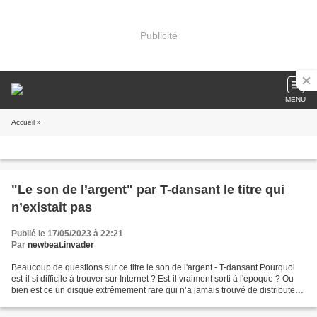
Publicité
MENU
Accueil
»
"Le son de l’argent" par T-dansant le titre qui
n’existait pas
Publié le 17/05/2023 à 22:21
Par
newbeat.invader
Beaucoup de questions sur ce titre le son de l'argent - T-dansant Pourquoi
est-il si difficile à trouver sur Internet ? Est-il vraiment sorti à l'époque ? Ou
bien est ce un disque extrêmement rare qui n’a jamais trouvé de distributeur
? Voici enfin quelques...