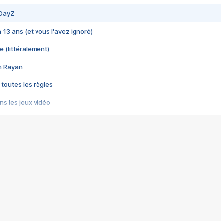
 DayZ
 a 13 ans (et vous l'avez ignoré)
e (littéralement)
im Rayan
 toutes les règles
s les jeux vidéo
us choquant de Rockstar ? - Le scandale BULLY
e plus moche de Steam
du RÊVE tourne au CAUCHEMAR
pendant 8 heures
it… à tort
umiliés par un jeu vidéo