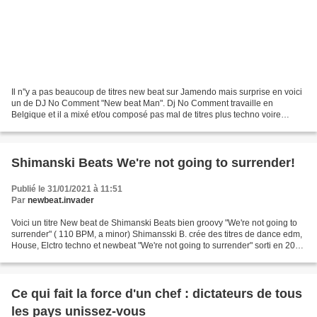
Il n''y a pas beaucoup de titres new beat sur Jamendo mais surprise en voici
un de DJ No Comment "New beat Man". Dj No Comment travaille en
Belgique et il a mixé et/ou composé pas mal de titres plus techno voire
techno hardcore dont gabber. Comme beaucoup...
Shimanski Beats We're not going to surrender!
Publié le 31/01/2021 à 11:51
Par
newbeat.invader
Voici un titre New beat de Shimanski Beats bien groovy "We're not going to
surrender" ( 110 BPM, a minor) Shimansski B. crée des titres de dance edm,
House, Elctro techno et newbeat "We're not going to surrender" sorti en 2015
et enregistré en live est...
Ce qui fait la force d'un chef : dictateurs de tous
les pays unissez-vous