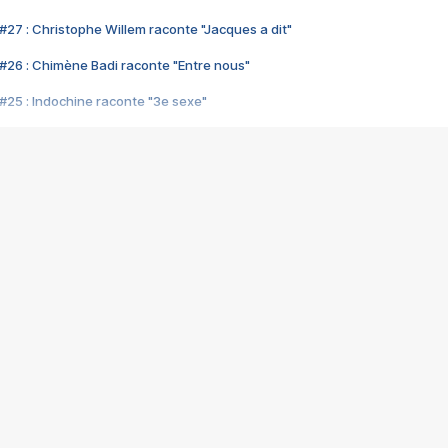
#27 : Christophe Willem raconte "Jacques a dit"
#26 : Chimène Badi raconte "Entre nous"
#25 : Indochine raconte "3e sexe"
#24 : Zaho raconte "C'est chelou"
#23 : Patrick Bruel raconte "Au café des délices"
#22 : Kyo raconte "Le chemin"
#21 : Nolwenn Leroy raconte "Cassé"
#20 : Patrick Hernandez raconte "Born to be alive"
#19 : Lorie raconte "Près de moi"
#18 : Michael Jones raconte "A nos actes manqués" (avec Jean-Jacque
#17 : Khaled raconte "Aïcha"
#16 : Corneille raconte "Parce qu'on vient de loin"