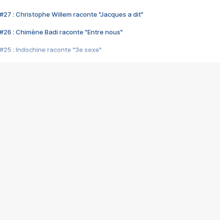
#27 : Christophe Willem raconte "Jacques a dit"
#26 : Chimène Badi raconte "Entre nous"
#25 : Indochine raconte "3e sexe"
#24 : Zaho raconte "C'est chelou"
#23 : Patrick Bruel raconte "Au café des délices"
#22 : Kyo raconte "Le chemin"
#21 : Nolwenn Leroy raconte "Cassé"
#20 : Patrick Hernandez raconte "Born to be alive"
#19 : Lorie raconte "Près de moi"
#18 : Michael Jones raconte "A nos actes manqués" (avec Jean-Jacque
#17 : Khaled raconte "Aïcha"
#16 : Corneille raconte "Parce qu'on vient de loin"