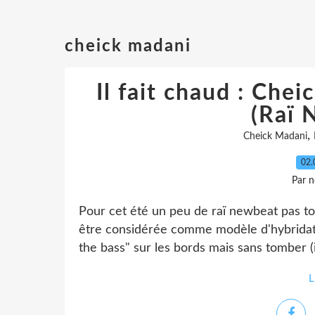
cheick madani
Il fait chaud : Che
(Raï 
,
Cheick Madani
02.
Par n
Pour cet été un peu de raï newbeat pas to
être considérée comme modèle d'hybridat
the bass" sur les bords mais sans tomber (il
L