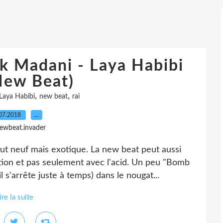
ick Madani - Laya Habibi
New Beat)
,
,
Laya Habibi
new beat
rai
07.2018
…
ewbeat.invader
ut neuf mais exotique. La new beat peut aussi
ion et pas seulement avec l'acid. Un peu "Bomb
 s'arrête juste à temps) dans le nougat...
ire la suite