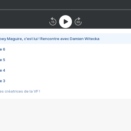
bey Maguire, c'est lui ! Rencontre avec Damien Witecka
e 6
e 5
e 4
e 3
s créatrices de la VF !
e 2
e 1
e Mektoub My Love arrive enfin ! Rencontre avec Shaïn Boumedine et Sal