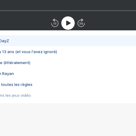
 DayZ
 a 13 ans (et vous l'avez ignoré)
e (littéralement)
im Rayan
 toutes les règles
s les jeux vidéo
us choquant de Rockstar ? - Le scandale BULLY
e plus moche de Steam
du RÊVE tourne au CAUCHEMAR